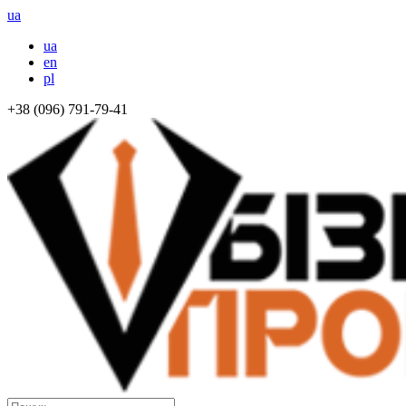
ua
ua
en
pl
+38 (096) 791-79-41