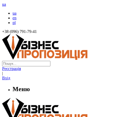
ua
ua
en
pl
+38 (096) 791-79-41
Реєстрація
|
Вхід
Меню