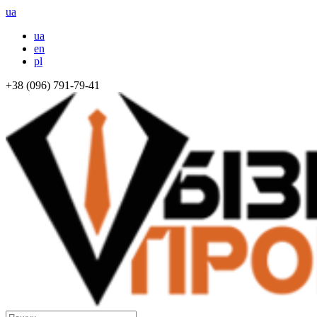
ua
ua
en
pl
+38 (096) 791-79-41