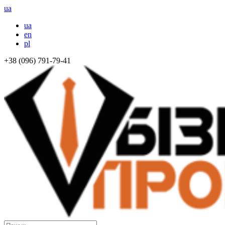
ua
ua
en
pl
+38 (096) 791-79-41