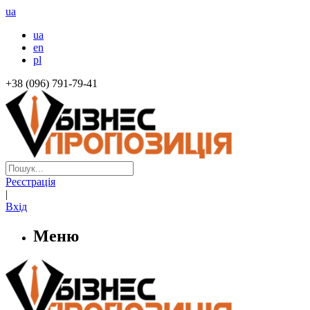
ua
ua
en
pl
+38 (096) 791-79-41
Реєстрація
|
Вхід
Меню