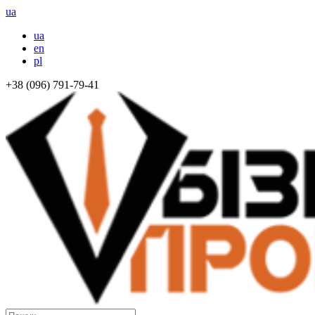
ua
ua
en
pl
+38 (096) 791-79-41