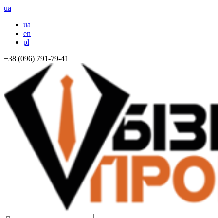
ua
ua
en
pl
+38 (096) 791-79-41