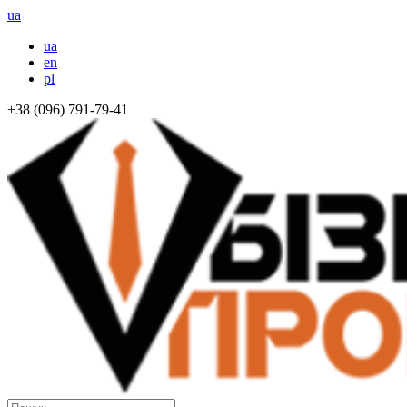
ua
ua
en
pl
+38 (096) 791-79-41