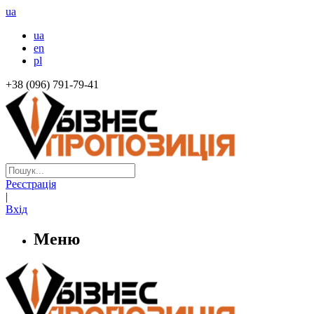
ua
ua
en
pl
+38 (096) 791-79-41
Реєстрація
|
Вхід
Меню