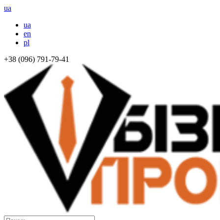
ua
ua
en
pl
+38 (096) 791-79-41