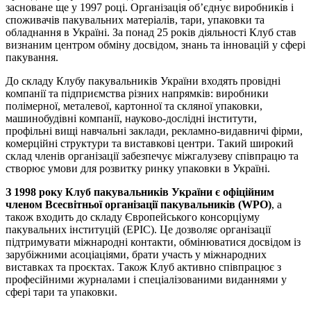
засноване ще у 1997 році. Організація об’єднує виробників і
споживачів пакувальних матеріалів, тари, упаковки та
обладнання в Україні. За понад 25 років діяльності Клуб став
визнаним центром обміну досвідом, знань та інновацій у сфері
пакування.
До складу Клубу пакувальників України входять провідні
компанії та підприємства різних напрямків: виробники
полімерної, металевої, картонної та скляної упаковки,
машинобудівні компанії, науково-дослідні інститути,
профільні вищі навчальні заклади, рекламно-видавничі фірми,
комерційні структури та виставкові центри. Такий широкий
склад членів організації забезпечує міжгалузеву співпрацю та
створює умови для розвитку ринку упаковки в Україні.
З 1998 року Клуб пакувальників України є офіційним
членом Всесвітньої організації пакувальників (WPO)
, а
також входить до складу Європейського консорціуму
пакувальних інституцій (EPIC). Це дозволяє організації
підтримувати міжнародні контакти, обмінюватися досвідом із
зарубіжними асоціаціями, брати участь у міжнародних
виставках та проєктах. Також Клуб активно співпрацює з
професійними журналами і спеціалізованими виданнями у
сфері тари та упаковки.