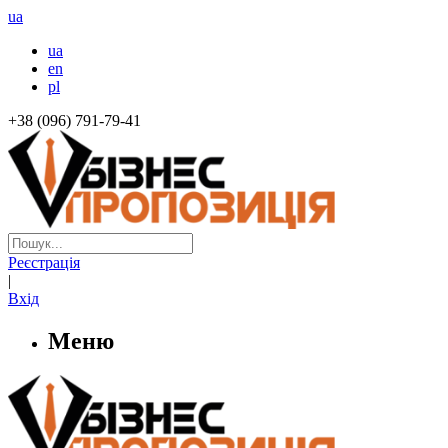
ua
ua
en
pl
+38 (096) 791-79-41
Реєстрація
|
Вхід
Меню