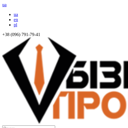
ua
ua
en
pl
+38 (096) 791-79-41