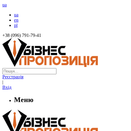
ua
ua
en
pl
+38 (096) 791-79-41
Реєстрація
|
Вхід
Меню