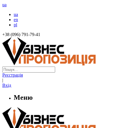
ua
ua
en
pl
+38 (096) 791-79-41
Реєстрація
|
Вхід
Меню