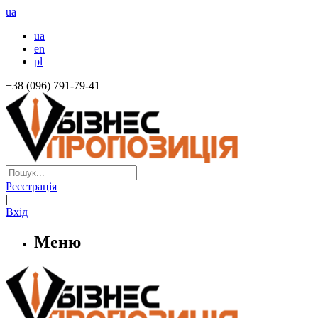
ua
ua
en
pl
+38 (096) 791-79-41
Реєстрація
|
Вхід
Меню