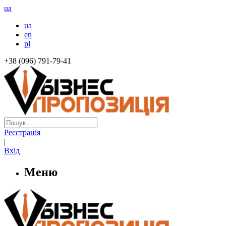
ua
ua
en
pl
+38 (096) 791-79-41
Реєстрація
|
Вхід
Меню