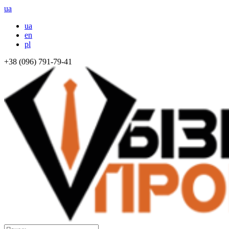
ua
ua
en
pl
+38 (096) 791-79-41