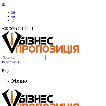
ua
ua
en
pl
+38 (096) 791-79-41
Реєстрація
|
Вхід
Меню