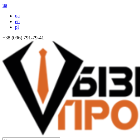
ua
ua
en
pl
+38 (096) 791-79-41