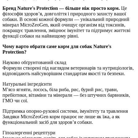
Бренд Nature's Protection — більше ніж просто корм.
Це
філософія здоров’я, довголіття і природного захисту вашої
собаки. В основі кожної формули — унікальний природний
мінерал MicroZeoGen, який очищує організм від токсинів,
покращує травлення, зміцнює імунітет та підтримує життєві
функції собаки на найвищому рівні.
Чому варто обрати саме корм для собак Nature's
Protection?
Науково обґрунтований склад
Формули створені під наглядом ветеринарів та нутриціологів,
відповідають найсуворішим стандартам якості та безпеки.
Натуральні інгредієнти
М’ясо ягняти, лосось, біла риба, рис, бурий рис, трави,
пребіотики, вітаміни та мінерали — без штучних барвників,
ГМО чи сої.
Підтримка опорно-рухової системи, імунітету та травлення
Завдяки MicroZeoGen корм працює не лише як їжа, а як
функціональний засіб для здоров’я собаки.
Гіпоалергенні рецептури