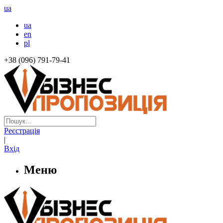
ua
ua
en
pl
+38 (096) 791-79-41
Реєстрація
|
Вхід
Меню