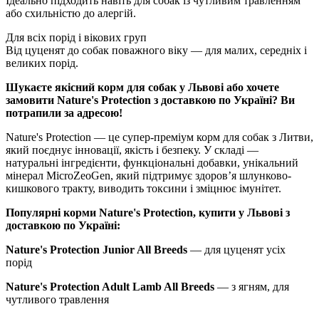
Ідеально підходить навіть для собак із чутливим травленням
або схильністю до алергій.
Для всіх порід і вікових груп
Від цуценят до собак поважного віку — для малих, середніх і
великих порід.
Шукаєте якісний корм для собак у Львові або хочете
замовити Nature's Protection з доставкою по Україні? Ви
потрапили за адресою!
Nature's Protection — це супер-преміум корм для собак з Литви,
який поєднує інновації, якість і безпеку. У складі —
натуральні інгредієнти, функціональні добавки, унікальний
мінерал MicroZeoGen, який підтримує здоров’я шлунково-
кишкового тракту, виводить токсини і зміцнює імунітет.
Популярні корми Nature's Protection, купити у Львові з
доставкою по Україні:
Nature's Protection Junior All Breeds
— для цуценят усіх
порід
Nature's Protection Adult Lamb All Breeds
— з ягням, для
чутливого травлення