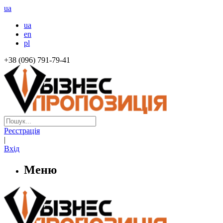
ua
ua
en
pl
+38 (096) 791-79-41
Реєстрація
|
Вхід
Меню