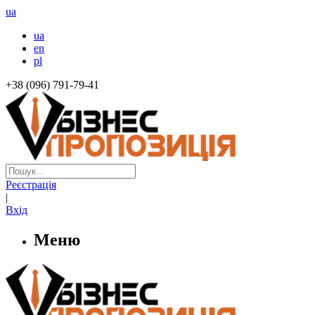
ua
ua
en
pl
+38 (096) 791-79-41
Реєстрація
|
Вхід
Меню