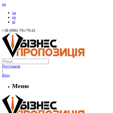
ua
ua
en
pl
+38 (096) 791-79-41
Реєстрація
|
Вхід
Меню