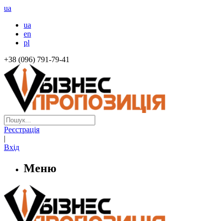
ua
ua
en
pl
+38 (096) 791-79-41
Реєстрація
|
Вхід
Меню