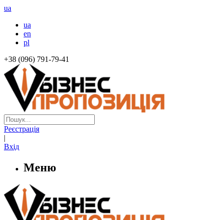
ua
ua
en
pl
+38 (096) 791-79-41
Реєстрація
|
Вхід
Меню