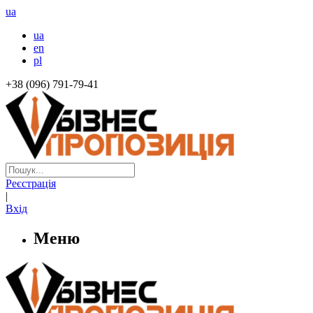
ua
ua
en
pl
+38 (096) 791-79-41
Реєстрація
|
Вхід
Меню