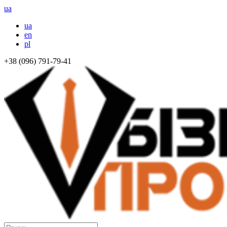
ua
ua
en
pl
+38 (096) 791-79-41