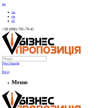
ua
ua
en
pl
+38 (096) 791-79-41
Реєстрація
|
Вхід
Меню