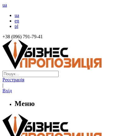
ua
ua
en
pl
+38 (096) 791-79-41
Реєстрація
|
Вхід
Меню