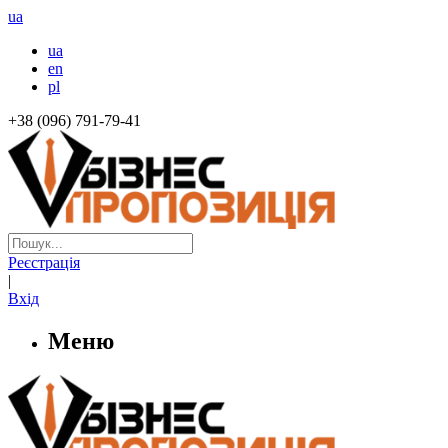
ua
ua
en
pl
+38 (096) 791-79-41
Реєстрація
|
Вхід
Меню