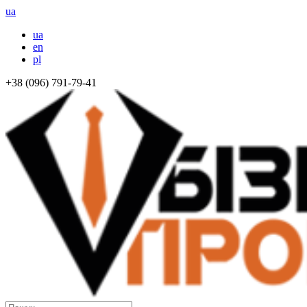
ua
ua
en
pl
+38 (096) 791-79-41