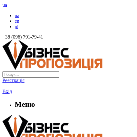
ua
ua
en
pl
+38 (096) 791-79-41
Реєстрація
|
Вхід
Меню