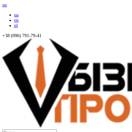
ua
ua
en
pl
+38 (096) 791-79-41