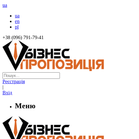
ua
ua
en
pl
+38 (096) 791-79-41
Реєстрація
|
Вхід
Меню