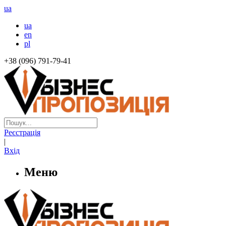
ua
ua
en
pl
+38 (096) 791-79-41
Реєстрація
|
Вхід
Меню