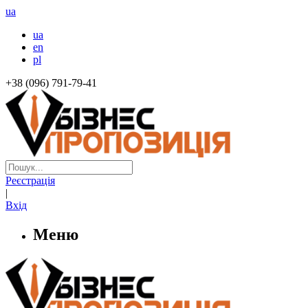
ua
ua
en
pl
+38 (096) 791-79-41
Реєстрація
|
Вхід
Меню