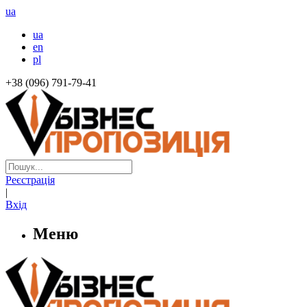
ua
ua
en
pl
+38 (096) 791-79-41
Реєстрація
|
Вхід
Меню