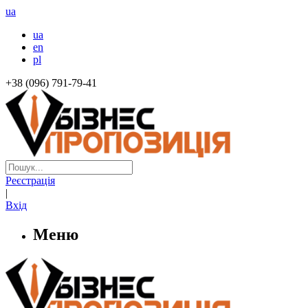
ua
ua
en
pl
+38 (096) 791-79-41
Реєстрація
|
Вхід
Меню