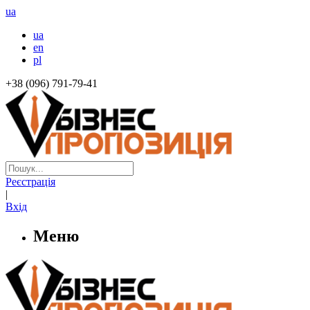
ua
ua
en
pl
+38 (096) 791-79-41
Реєстрація
|
Вхід
Меню