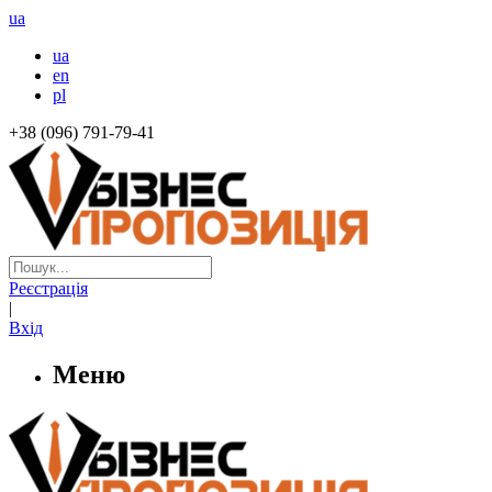
ua
ua
en
pl
+38 (096) 791-79-41
Реєстрація
|
Вхід
Меню