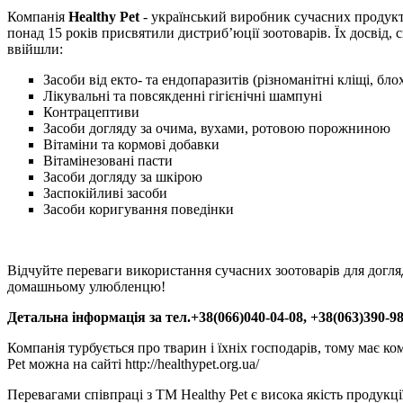
Компанія
Healthy Pet
- український виробник сучасних продуктів
понад 15 років присвятили дистриб’юції зоотоварів. Їх досвід
ввійшли:
Засоби від екто- та ендопаразитів (різноманітні кліщі, бло
Лікувальні та повсякденні гігієнічні шампуні
Контрацептиви
Засоби догляду за очима, вухами, ротовою порожниною
Вітаміни та кормові добавки
Вітамінезовані пасти
Засоби догляду за шкірою
Заспокійливі засоби
Засоби коригування поведінки
Відчуйте переваги використання сучасних зоотоварів для догля
домашньому улюбленцю!
Детальна інформація за тел.+38(066)040-04-08, +38(063)390-9
Компанія турбується про тварин і їхніх господарів, тому має 
Pet можна на сайті http://healthypet.org.ua/
Перевагами співпраці з ТМ Healthy Pet є висока якість продукц