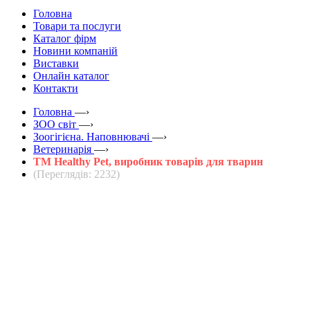
Головна
Товари та послуги
Каталог фірм
Новини компаній
Виставки
Онлайн каталог
Контакти
Головна
—›
ЗOO світ
—›
Зоогігієна. Наповнювачі
—›
Ветеринарія
—›
ТМ Healthy Pet, виробник товарів для тварин
(Переглядів: 2232)