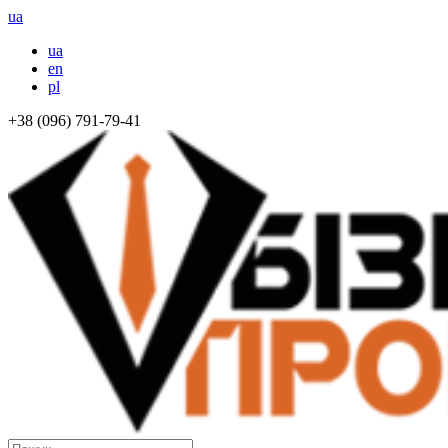
ua
ua
en
pl
+38 (096) 791-79-41