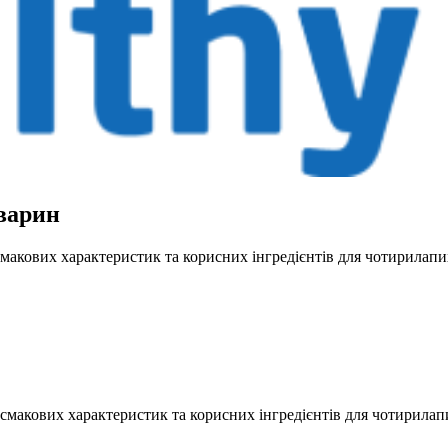
тварин
смакових характеристик та корисних інгредієнтів для чотирила
макових характеристик та корисних інгредієнтів для чотирилапих