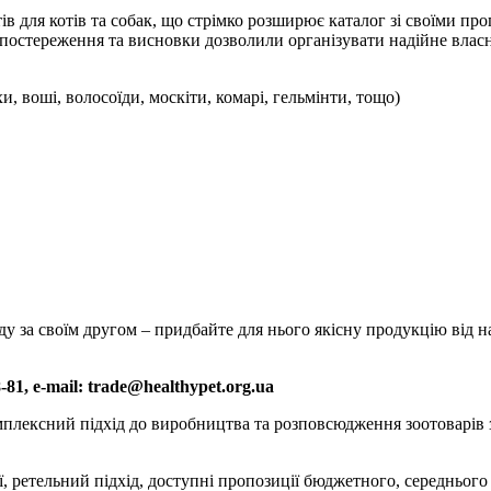
 для котів та собак, що стрімко розширює каталог зі своїми проп
, спостереження та висновки дозволили організувати надійне вла
хи, воші, волосоїди, москіти, комарі, гельмінти, тощо)
ду за своїм другом – придбайте для нього якісну продукцію від
8-81,
e
-
mail
:
trade
@
healthypet
.
org
.
ua
комплексний підхід до виробництва та розповсюдження зоотоварі
ії, ретельний підхід, доступні пропозиції бюджетного, середнього