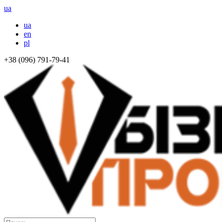
ua
ua
en
pl
+38 (096) 791-79-41