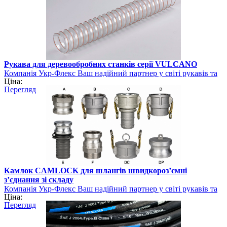
Рукава для деревообробних станків серії VULCANO
Компанія Укр-Флекс Ваш надійний партнер у світі рукавів та
Ціна:
шлангів
Перегляд
Камлок CAMLOCK для шлангів швидкороз’ємні
з’єднання зі складу
Компанія Укр-Флекс Ваш надійний партнер у світі рукавів та
Ціна:
шлангів
Перегляд