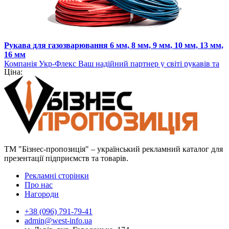
Рукава для газозварювання 6 мм, 8 мм, 9 мм, 10 мм, 13 мм,
16 мм
Компанія Укр-Флекс Ваш надійний партнер у світі рукавів та
Ціна:
шлангів
ТМ "Бізнес-пропозиція" – український рекламний каталог для
презентації підприємств та товарів.
Рекламні сторінки
Про нас
Нагороди
+38 (096) 791-79-41
admin@west-info.ua