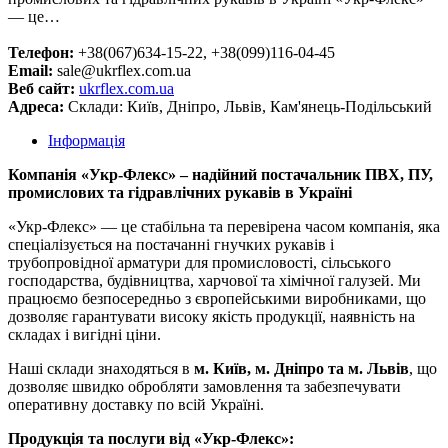
— це…
Телефон:
+38(067)634-15-22, +38(099)116-04-45
Email:
sale@ukrflex.com.ua
Веб сайт:
ukrflex.com.ua
Адреса:
Склади: Київ, Дніпро, Львів, Кам'янець-Подільський
Інформація
Компанія «Укр-Флекс» – надійний постачальник ПВХ, ПУ,
промислових та гідравлічних рукавів в Україні
«Укр-Флекс» — це стабільна та перевірена часом компанія, яка
спеціалізується на постачанні гнучких рукавів і
трубопровідної арматури для промисловості, сільського
господарства, будівництва, харчової та хімічної галузей. Ми
працюємо безпосередньо з європейськими виробниками, що
дозволяє гарантувати високу якість продукції, наявність на
складах і вигідні ціни.
Наші склади знаходяться в
м. Київ, м. Дніпро та м. Львів
, що
дозволяє швидко обробляти замовлення та забезпечувати
оперативну доставку по всій Україні.
Продукція та послуги від «Укр-Флекс»: