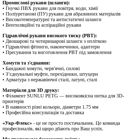
Промислові рукави (шланги):
• Гнучкі ПВХ рукави для повітря, води, хімії
• Поліуретанові (ПУ) рукави для абразивних матеріалів
• Високотемпературні та антистатичні шланги
• Вентиляційні та аспіраційні рукави
Гідравлічні рукави високого тиску (РВТ):
• Двошарові та чотиришарові шланги з опліткою
• Гідравлічні фітинги, наконечники, адаптери
• Пресування та виготовлення РВТ під замовлення
Хомути та з'єднання:
• Бандажні хомути, черв'ячні, силові
• З’єднувальні муфти, перехідники, штуцери
• Арматура з нержавіючої сталі, латуні, сталі
Матеріали для 3D друку:
• Філамент SUNLU PETG — високоякісна нитка для 3D-
принтерів
• В наявності різні кольори, діаметри 1.75 мм
• Професійна консультація та доставка
«Укр-Флекс»
- це не просто постачальник. Це команда
професіоналів, які щиро дбають про Ваш успіх.