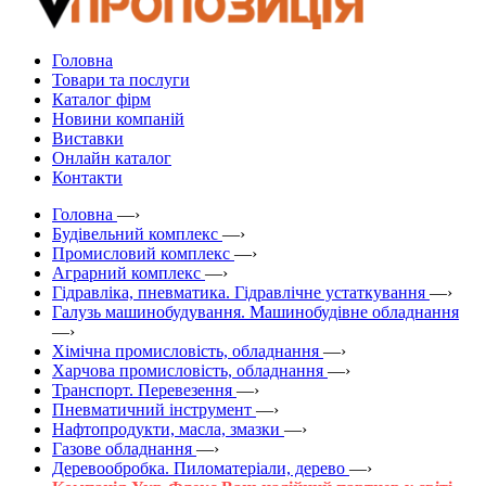
Головна
Товари та послуги
Каталог фірм
Новини компаній
Виставки
Онлайн каталог
Контакти
Головна
—›
Будівельний комплекс
—›
Промисловий комплекс
—›
Аграрний комплекс
—›
Гідравліка, пневматика. Гідравлічне устаткування
—›
Галузь машинобудування. Машинобудівне обладнання
—›
Хімічна промисловість, обладнання
—›
Харчова промисловість, обладнання
—›
Транспорт. Перевезення
—›
Пневматичний інструмент
—›
Нафтопродукти, масла, змазки
—›
Газове обладнання
—›
Деревообробка. Пиломатеріали, дерево
—›