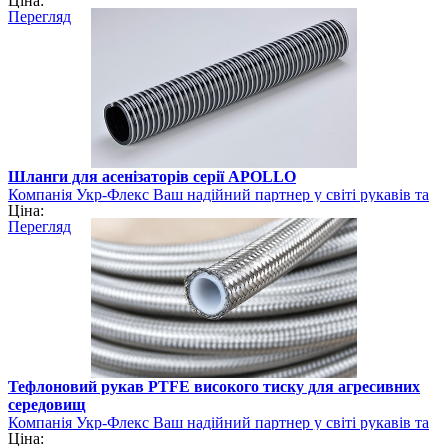
Ціна:
шлангів
Перегляд
Шланги для асенізаторів серії APOLLO
Компанія Укр-Флекс Ваш надійний партнер у світі рукавів та
Ціна:
шлангів
Перегляд
Тефлоновий рукав PTFE високого тиску для агресивних
середовищ
Компанія Укр-Флекс Ваш надійний партнер у світі рукавів та
Ціна:
шлангів