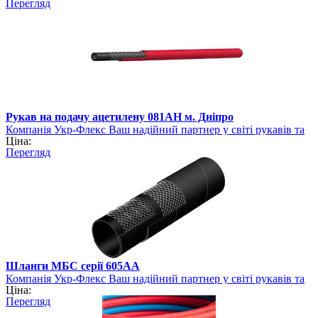
Перегляд
Рукав на подачу ацетилену 081AH м. Дніпро
Компанія Укр-Флекс Ваш надійний партнер у світі рукавів та
Ціна:
шлангів
Перегляд
Шланги МБС серії 605АА
Компанія Укр-Флекс Ваш надійний партнер у світі рукавів та
Ціна:
шлангів
Перегляд