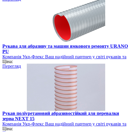
Рукава для абразиву та машин ямкового ремонту URANO
PU
Компанія Укр-Флекс Ваш надійний партнер у світі рукавів та
Ціна:
шлангів
Перегляд
Рукав поліуретановий абразивостійкий для перевалки
зерна NEXT 15
Компанія Укр-Флекс Ваш надійний партнер у світі рукавів та
Ціна:
шлангів