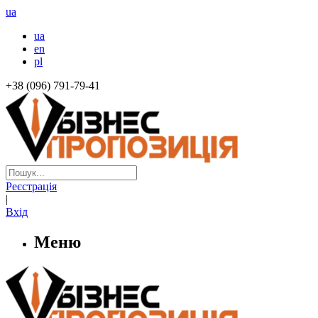
ua
ua
en
pl
+38 (096) 791-79-41
Реєстрація
|
Вхід
Меню