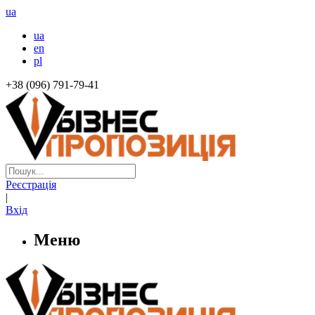
ua
ua
en
pl
+38 (096) 791-79-41
Реєстрація
|
Вхід
Меню