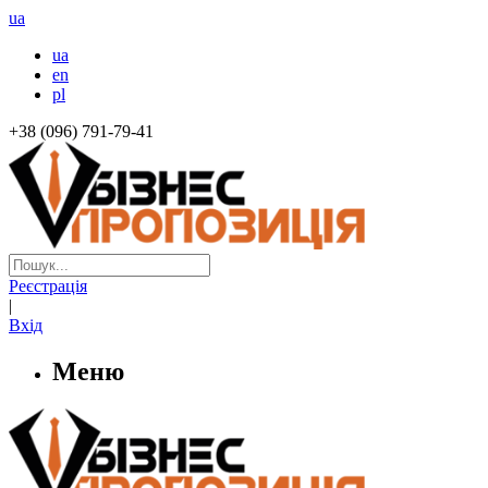
ua
ua
en
pl
+38 (096) 791-79-41
Реєстрація
|
Вхід
Меню