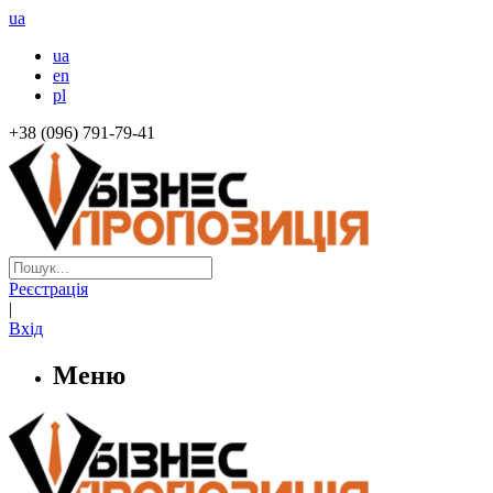
ua
ua
en
pl
+38 (096) 791-79-41
Реєстрація
|
Вхід
Меню