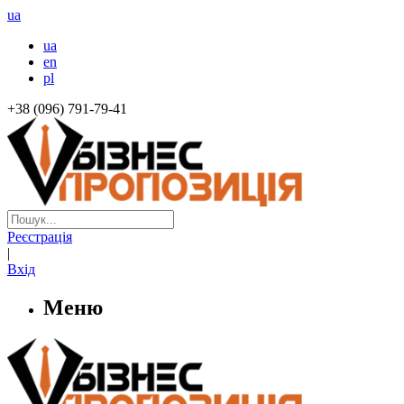
ua
ua
en
pl
+38 (096) 791-79-41
Реєстрація
|
Вхід
Меню