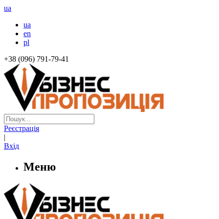
ua
ua
en
pl
+38 (096) 791-79-41
Реєстрація
|
Вхід
Меню