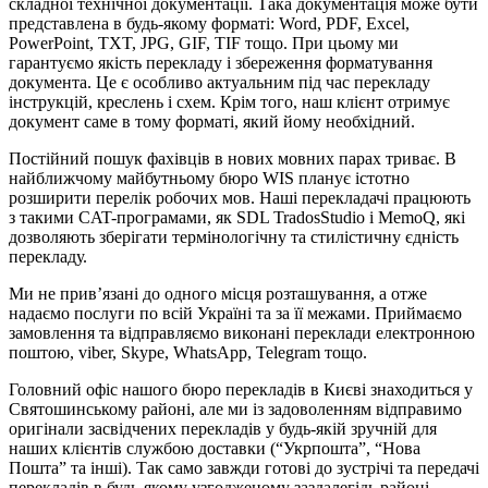
складної технічної документації. Така документація може бути
представлена в будь-якому форматі: Word, PDF, Excel,
PowerPoint, TXT, JPG, GIF, TIF тощо. При цьому ми
гарантуємо якість перекладу і збереження форматування
документа. Це є особливо актуальним під час перекладу
інструкцій, креслень і схем. Крім того, наш клієнт отримує
документ саме в тому форматі, який йому необхідний.
Постійний пошук фахівців в нових мовних парах триває. В
найближчому майбутньому бюро WIS планує істотно
розширити перелік робочих мов. Наші перекладачі працюють
з такими CAT-програмами, як SDL TradosStudio і MemoQ, які
дозволяють зберігати термінологічну та стилістичну єдність
перекладу.
Ми не прив’язані до одного місця розташування, а отже
надаємо послуги по всій Україні та за її межами. Приймаємо
замовлення та відправляємо виконані переклади електронною
поштою, viber, Skype, WhatsApp, Telegram тощо.
Головний офіс нашого бюро перекладів в Києві знаходиться у
Святошинському районі, але ми із задоволенням відправимо
оригінали засвідчених перекладів у будь-якій зручній для
наших клієнтів службою доставки (“Укрпошта”, “Нова
Пошта” та інші). Так само завжди готові до зустрічі та передачі
перекладів в будь-якому узгодженому заздалегідь районі