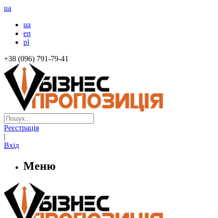
ua
ua
en
pl
+38 (096) 791-79-41
Реєстрація
|
Вхід
Меню