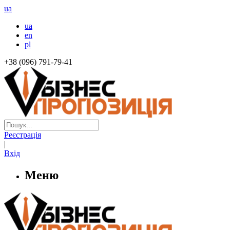
ua
ua
en
pl
+38 (096) 791-79-41
Реєстрація
|
Вхід
Меню